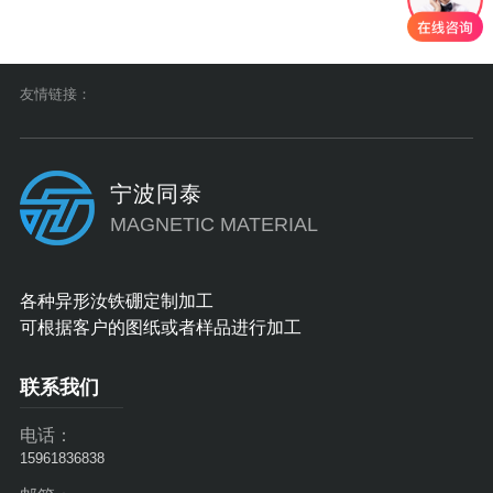
钕铁硼）。低矫顽力，
钕铁硼）。低矫顽力，
但对温度变化的敏感性
但对温度变化的敏感性
较低。2. 常见等级与性
较低。2. 常见等级与性
友情链接：
能铝镍钴磁铁按成分和
能铝镍钴磁铁按成分和
性能分为多个等级，典
性能分为多个等级，典
型等级如下：等级···
型等级如下：等级···
宁波同泰
MAGNETIC MATERIAL
各种异形汝铁硼定制加工
可根据客户的图纸或者样品进行加工
联系我们
电话：
15961836838