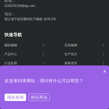
邮箱：
2242241319@qq.com
地址：
浙江省宁波市鄞州区宁横路 1678-2号
快速导航
圆柱磁钢
瓦型磁钢
产品中心
生产实力
行业应用
新闻资讯
×
关于我们
联系我们
欢迎来到本网站，请问有什么可以帮您？
宁波同泰磁性材料有限公司 版权所有 备案号：
浙ICP备
现在咨询
稍后再说
2025157378号
技术支持：
无锡网站建设