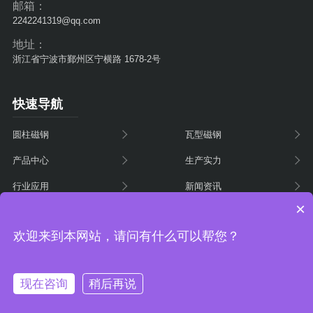
邮箱：
2242241319@qq.com
地址：
浙江省宁波市鄞州区宁横路 1678-2号
快速导航
圆柱磁钢
瓦型磁钢
产品中心
生产实力
行业应用
新闻资讯
×
关于我们
联系我们
欢迎来到本网站，请问有什么可以帮您？
宁波同泰磁性材料有限公司 版权所有 备案号：
浙ICP备
现在咨询
稍后再说
2025157378号
技术支持：
无锡网站建设