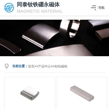
同泰钕铁硼永磁体
导航
MAGNETIC MATERIAL
当前位置：
首页
>>
产品中心
>>
钐钴磁铁