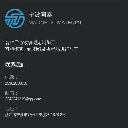
35AH220°C (428°F)说
明：异形磁钢的优势：
宁波同泰
通过弧形、瓦型等设计
MAGNETIC MATERIAL
减少磁路漏磁，···
各种异形汝铁硼定制加工
可根据客户的图纸或者样品进行加工
联系我们
电话：
15961836838
邮箱：
2242241319@qq.com
地址：
浙江省宁波市鄞州区宁横路 1678-2号